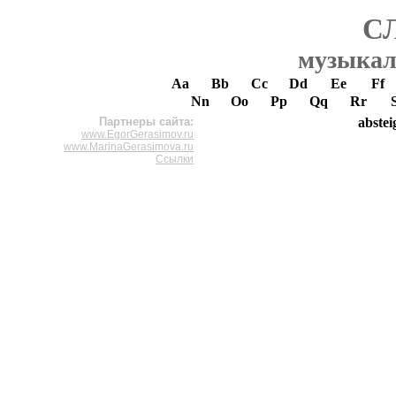
С
музыкал
Aa
Bb
Cc
Dd
Ee
Ff
Nn
Oo
Pp
Qq
Rr
Партнеры сайта:
abste
www.EgorGerasimov.ru
www.MarinaGerasimova.ru
Ссылки