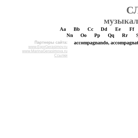
С
музыкал
Aa
Bb
Cc
Dd
Ee
Ff
Nn
Oo
Pp
Qq
Rr
Партнеры сайта:
accompagnando, accompagna
www.EgorGerasimov.ru
www.MarinaGerasimova.ru
Ссылки