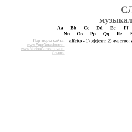
С
музыкал
Aa
Bb
Cc
Dd
Ee
Ff
Nn
Oo
Pp
Qq
Rr
Партнеры сайта:
affetto
- 1) эффект; 2) чувство;
www.EgorGerasimov.ru
www.MarinaGerasimova.ru
Ссылки