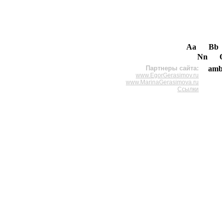
Aa
Bb
Nn
Партнеры сайта:
amb
www.EgorGerasimov.ru
www.MarinaGerasimova.ru
Ссылки