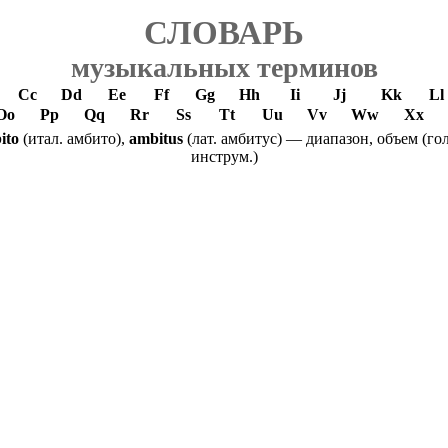
СЛОВАРЬ
музыкальных терминов
Cc
Dd
Ee
Ff
Gg
Hh
Ii
Jj
Kk
Ll
Oo
Pp
Qq
Rr
Ss
Tt
Uu
Vv
Ww
Xx
ito
(итал. амбито),
ambitus
(лат. амбитус) — диапазон, объем (гол
инструм.)