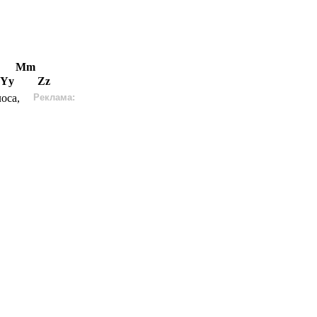
Mm
Yy
Zz
оса,
Реклама: