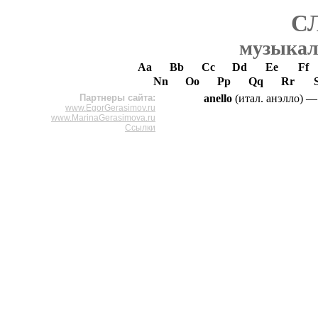
С
музыкал
Aa
Bb
Cc
Dd
Ee
Ff
Nn
Oo
Pp
Qq
Rr
Партнеры сайта:
anello
(итал. анэлло) —
www.EgorGerasimov.ru
www.MarinaGerasimova.ru
Ссылки