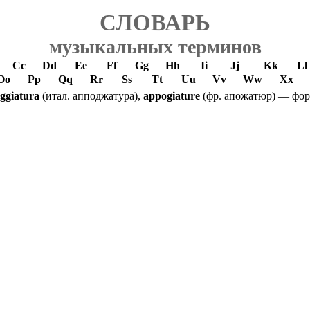
СЛОВАРЬ
музыкальных терминов
Cc
Dd
Ee
Ff
Gg
Hh
Ii
Jj
Kk
Ll
Oo
Pp
Qq
Rr
Ss
Tt
Uu
Vv
Ww
Xx
ggiatura
(итал. апподжатура),
appogiature
(фр. апожатюр) — фо