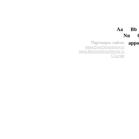
Aa
Bb
Nn
Партнеры сайта:
appo
www.EgorGerasimov.ru
www.MarinaGerasimova.ru
Ссылки