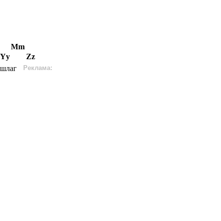
Mm
Yy
Zz
ршлаг
Реклама: