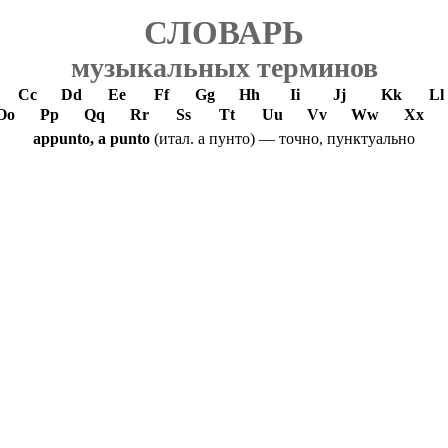
СЛОВАРЬ
музыкальных терминов
Cc
Dd
Ee
Ff
Gg
Hh
Ii
Jj
Kk
Ll
Oo
Pp
Qq
Rr
Ss
Tt
Uu
Vv
Ww
Xx
appunto, a punto
(итал. а пунто) — точно, пунктуально