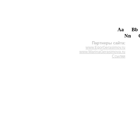
Aa
Bb
Nn
Партнеры сайта:
www.EgorGerasimov.ru
www.MarinaGerasimova.ru
Ссылки