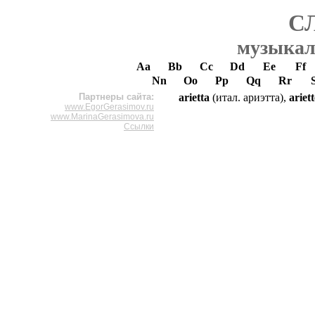
С
музыкал
Aa
Bb
Cc
Dd
Ee
Ff
Nn
Oo
Pp
Qq
Rr
Партнеры сайта:
arietta
(итал. ариэтта),
ariett
www.EgorGerasimov.ru
www.MarinaGerasimova.ru
Ссылки