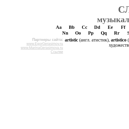
С
музыкал
Aa
Bb
Cc
Dd
Ee
Ff
Nn
Oo
Pp
Qq
Rr
Партнеры сайта:
artistic
(англ. атистик),
artistico
(
www.EgorGerasimov.ru
художеств
www.MarinaGerasimova.ru
Ссылки