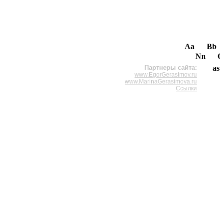
Aa
Bb
Nn
Партнеры сайта:
a
www.EgorGerasimov.ru
www.MarinaGerasimova.ru
Ссылки