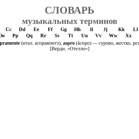
СЛОВАРЬ
музыкальных терминов
Cc
Dd
Ee
Ff
Gg
Hh
Ii
Jj
Kk
Ll
Oo
Pp
Qq
Rr
Ss
Tt
Uu
Vv
Ww
Xx
spramente
(итал. аспрамэнтэ),
aspro
(ácпpo) — сурово, жестко, ре
[Верди. «Отелло»]