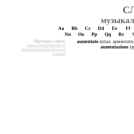
С
музыкал
Aa
Bb
Cc
Dd
Ee
Ff
Nn
Oo
Pp
Qq
Rr
Партнеры сайта:
aumentato
(итал. аумэнтато
www.EgorGerasimov.ru
aumentazione
(а
www.MarinaGerasimova.ru
Ссылки