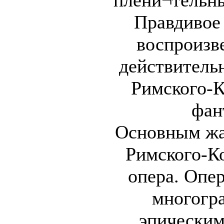
плени¬тельны
Правдивое
воспроизв
действительн
Римского-К
фан
Основным жа
Римского-Ко
опера. Опер
многогра
эпическим