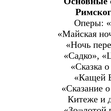
Основные 
Римског
Оперы: «
«Майская ноч
«Ночь пере
«Садко», «Ц
«Сказка о
«Кащей 
«Сказание о
Китеже и 
«Зо¬лотой 