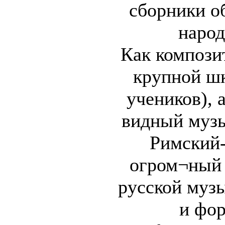
сборники о
народ
Как композит
крупной ш
учеников), 
видный музы
Римский-
огром¬ный 
русской муз
и фо