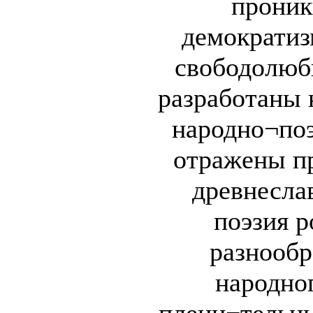
проник
демократиз
свободолюб
разработаны 
народно¬поэ
отражены пр
древнесла
поэзия р
разнообр
народног