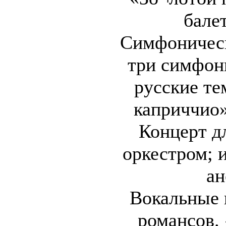
бале
Симфоническ
три симфон
русские те
каприччио»
Концерт д
оркестром; 
ан
Вокальные 
романсов. 