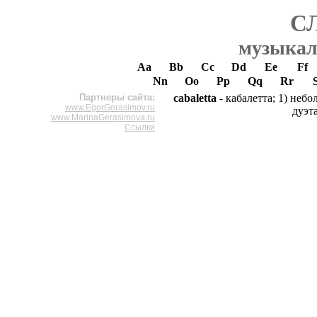
С
музыкал
Aa
Bb
Cc
Dd
Ee
Ff
Nn
Oo
Pp
Qq
Rr
Партнеры сайта:
cabaletta
- кабалетта; 1) небо
www.EgorGerasimov.ru
дуэта
www.MarinaGerasimova.ru
Ссылки