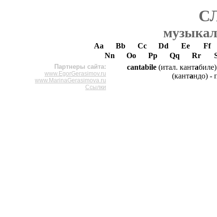
С
музыкал
Aa
Bb
Cc
Dd
Ee
Ff
Nn
Oo
Pp
Qq
Rr
Партнеры сайта:
cantabile
(итал. кант
а
биле)
www.EgorGerasimov.ru
(кант
а
ндо) - 
www.MarinaGerasimova.ru
Ссылки