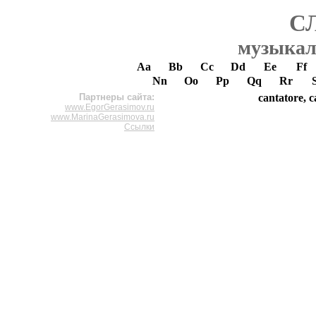
С
музыкал
Aa
Bb
Cc
Dd
Ee
Ff
Nn
Oo
Pp
Qq
Rr
Партнеры сайта:
cantatore, c
www.EgorGerasimov.ru
www.MarinaGerasimova.ru
Ссылки