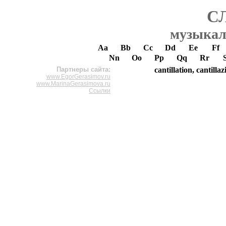
С
музыкал
Aa
Bb
Cc
Dd
Ee
Ff
Nn
Oo
Pp
Qq
Rr
Партнеры сайта:
cantillation, cantilla
www.EgorGerasimov.ru
www.MarinaGerasimova.ru
Ссылки