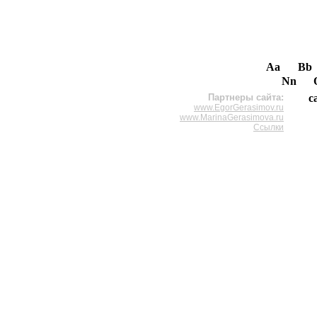
Aa
Bb
Nn
Партнеры сайта:
c
www.EgorGerasimov.ru
www.MarinaGerasimova.ru
Ссылки