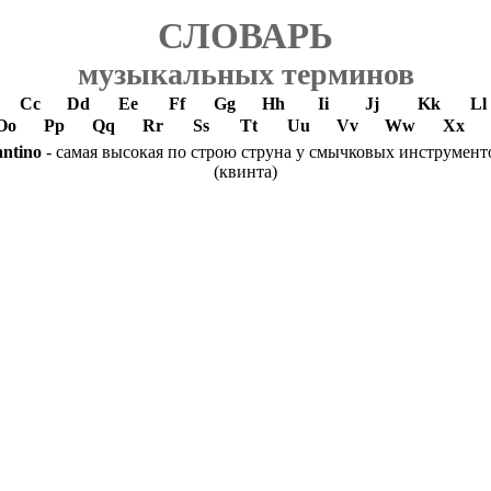
СЛОВАРЬ
музыкальных терминов
Cc
Dd
Ee
Ff
Gg
Hh
Ii
Jj
Kk
Ll
Oo
Pp
Qq
Rr
Ss
Tt
Uu
Vv
Ww
Xx
antino
- самая высокая по строю струна у смычковых инструмент
(квинта)