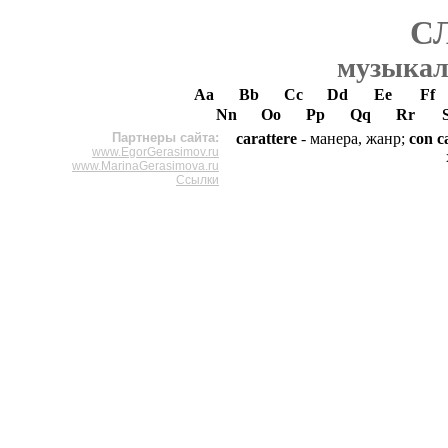
С
музыкал
Aa
Bb
Cc
Dd
Ee
Ff
Nn
Oo
Pp
Qq
Rr
Партнеры сайта:
carattere
- манера, жанр;
con ca
www.EgorGerasimov.ru
www.MarinaGerasimova.ru
Ссылки