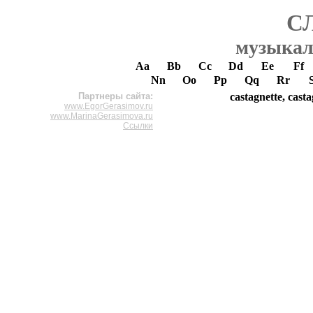
С
музыкал
Aa
Bb
Cc
Dd
Ee
Ff
Nn
Oo
Pp
Qq
Rr
Партнеры сайта:
castagnette, casta
www.EgorGerasimov.ru
www.MarinaGerasimova.ru
Ссылки