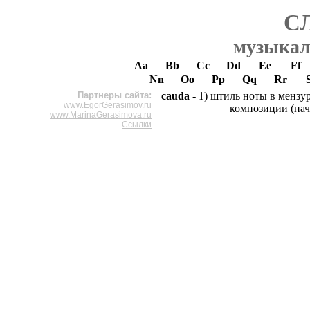
С
музыкал
Aa
Bb
Cc
Dd
Ee
Ff
Nn
Oo
Pp
Qq
Rr
Партнеры сайта:
cauda
- 1) штиль ноты в мензу
www.EgorGerasimov.ru
композиции (начи
www.MarinaGerasimova.ru
Ссылки