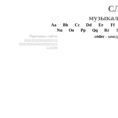
С
музыкал
Aa
Bb
Cc
Dd
Ee
Ff
Nn
Oo
Pp
Qq
Rr
Партнеры сайта:
céder
- замед
www.EgorGerasimov.ru
www.MarinaGerasimova.ru
Ссылки