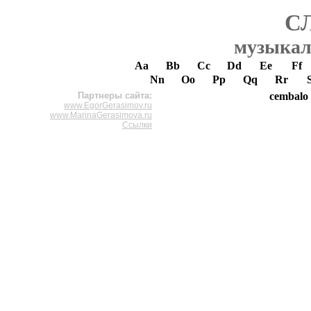
С
музыкал
Aa
Bb
Cc
Dd
Ee
Ff
Nn
Oo
Pp
Qq
Rr
Партнеры сайта:
cembalo
www.EgorGerasimov.ru
www.MarinaGerasimova.ru
Ссылки