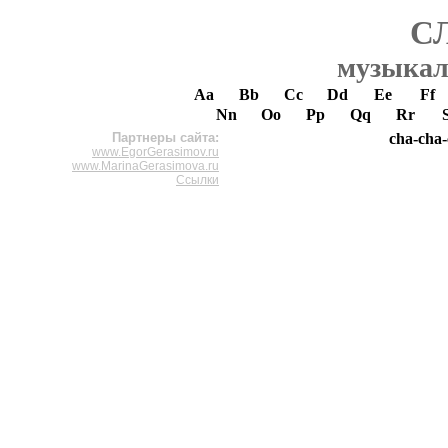
С
музыкал
Aa
Bb
Cc
Dd
Ee
Ff
Nn
Oo
Pp
Qq
Rr
Партнеры сайта:
cha-cha
www.EgorGerasimov.ru
www.MarinaGerasimova.ru
Ссылки