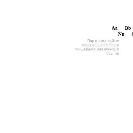
Aa
Bb
Nn
Партнеры сайта:
www.EgorGerasimov.ru
www.MarinaGerasimova.ru
Ссылки