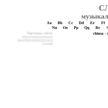
С
музыкал
Aa
Bb
Cc
Dd
Ee
Ff
Nn
Oo
Pp
Qq
Rr
Партнеры сайта:
chiusa
- 
www.EgorGerasimov.ru
www.MarinaGerasimova.ru
Ссылки