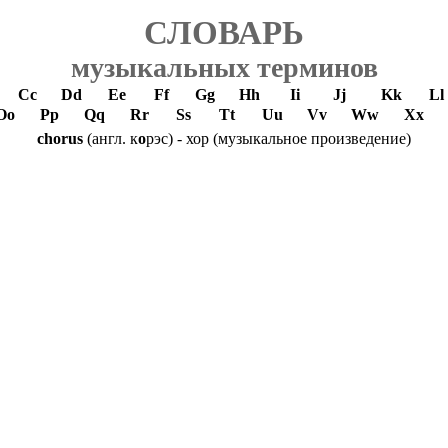
СЛОВАРЬ
музыкальных терминов
Cc
Dd
Ee
Ff
Gg
Hh
Ii
Jj
Kk
Ll
Oo
Pp
Qq
Rr
Ss
Tt
Uu
Vv
Ww
Xx
chorus
(англ. к
о
рэс) - хор (музыкальное произведение)