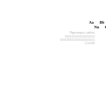
Aa
Bb
Nn
Партнеры сайта:
www.EgorGerasimov.ru
www.MarinaGerasimova.ru
Ссылки