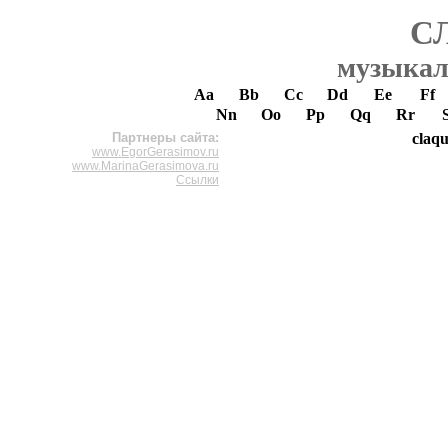
С
музыкал
Aa
Bb
Cc
Dd
Ee
Ff
Nn
Oo
Pp
Qq
Rr
Партнеры сайта:
claqu
www.EgorGerasimov.ru
www.MarinaGerasimova.ru
Ссылки