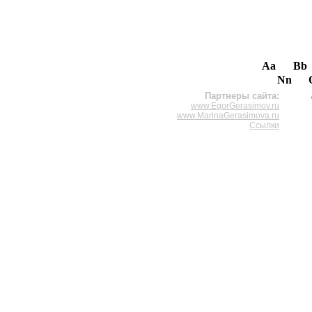
Aa
Bb
Nn
Партнеры сайта:
www.EgorGerasimov.ru
www.MarinaGerasimova.ru
Ссылки