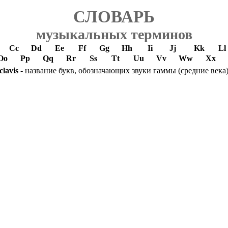
СЛОВАРЬ
музыкальных терминов
Cc
Dd
Ee
Ff
Gg
Hh
Ii
Jj
Kk
Ll
Oo
Pp
Qq
Rr
Ss
Tt
Uu
Vv
Ww
Xx
clavis
- название букв, обозначающих звуки гаммы (средние века