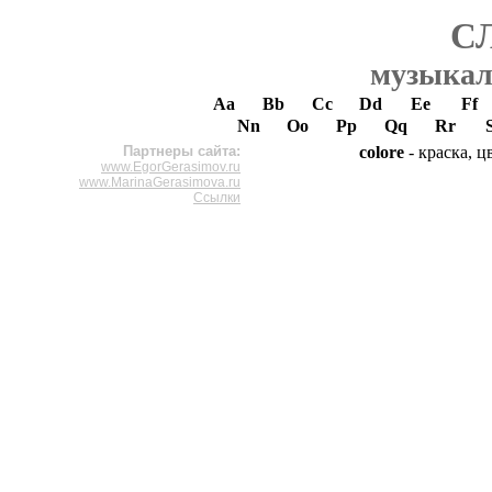
С
музыкал
Aa
Bb
Cc
Dd
Ee
Ff
Nn
Oo
Pp
Qq
Rr
Партнеры сайта:
colore
- краска, ц
www.EgorGerasimov.ru
www.MarinaGerasimova.ru
Ссылки