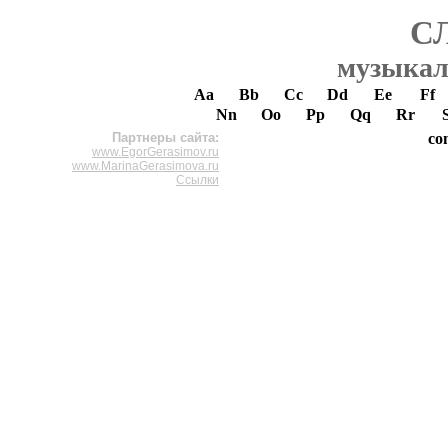
С
музыкал
Aa
Bb
Cc
Dd
Ee
Ff
Nn
Oo
Pp
Qq
Rr
Партнеры сайта:
co
www.EgorGerasimov.ru
www.MarinaGerasimova.ru
Ссылки