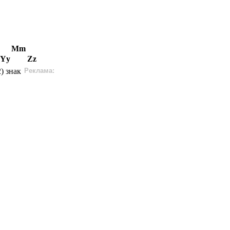
Mm
Yy
Zz
) знак
Реклама: