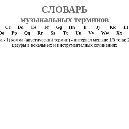
СЛОВАРЬ
музыкальных терминов
Cc
Dd
Ee
Ff
Gg
Hh
Ii
Jj
Kk
Ll
Oo
Pp
Qq
Rr
Ss
Tt
Uu
Vv
Ww
Xx
a
- 1) комма (акустический термин) - интервал меньше 1/8 тона; 2
цезуры в вокальных и инструменталных сочинениях