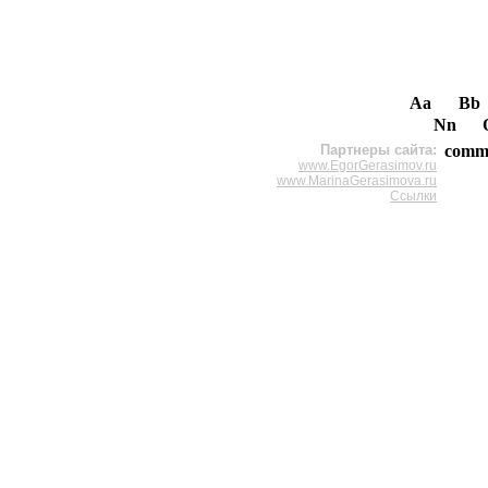
Aa
Bb
Nn
Партнеры сайта:
comm
www.EgorGerasimov.ru
www.MarinaGerasimova.ru
Ссылки