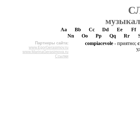
С
музыкал
Aa
Bb
Cc
Dd
Ee
Ff
Nn
Oo
Pp
Qq
Rr
Партнеры сайта:
compiacevole
- приятно;
c
www.EgorGerasimov.ru
у
www.MarinaGerasimova.ru
Ссылки