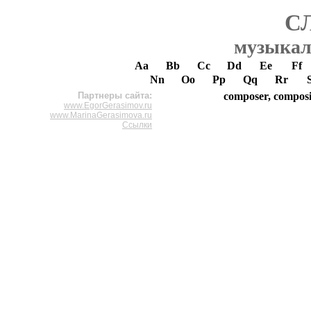
С
музыкал
Aa
Bb
Cc
Dd
Ee
Ff
Nn
Oo
Pp
Qq
Rr
Партнеры сайта:
composer, composi
www.EgorGerasimov.ru
www.MarinaGerasimova.ru
Ссылки