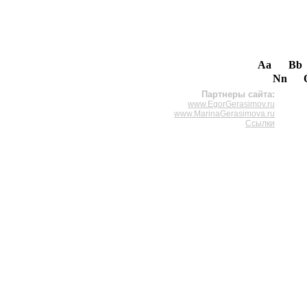
Aa
Bb
Nn
Партнеры сайта:
www.EgorGerasimov.ru
www.MarinaGerasimova.ru
Ссылки