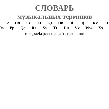
СЛОВАРЬ
музыкальных терминов
Cc
Dd
Ee
Ff
Gg
Hh
Ii
Jj
Kk
Ll
Oo
Pp
Qq
Rr
Ss
Tt
Uu
Vv
Ww
Xx
con grazia
(кон гр
а
циа) - грациозно