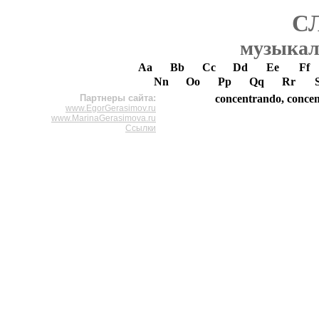
С
музыкал
Aa
Bb
Cc
Dd
Ee
Ff
Nn
Oo
Pp
Qq
Rr
Партнеры сайта:
concentrando, concen
www.EgorGerasimov.ru
www.MarinaGerasimova.ru
Ссылки