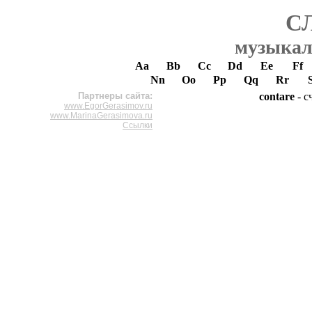
С
музыкал
Aa
Bb
Cc
Dd
Ee
Ff
Nn
Oo
Pp
Qq
Rr
Партнеры сайта:
contare
- с
www.EgorGerasimov.ru
www.MarinaGerasimova.ru
Ссылки