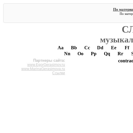
По материал
По матери
С
музыкал
Aa
Bb
Cc
Dd
Ee
Ff
Nn
Oo
Pp
Qq
Rr
Партнеры сайта:
contra
www.EgorGerasimov.ru
www.MarinaGerasimova.ru
Ссылки