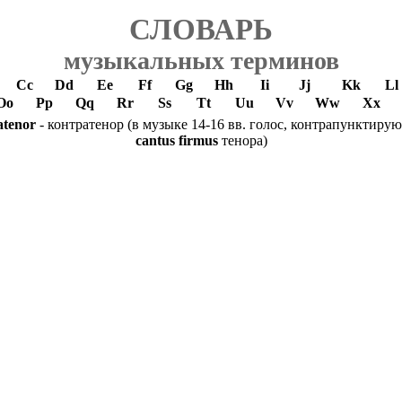
СЛОВАРЬ
музыкальных терминов
Cc
Dd
Ee
Ff
Gg
Hh
Ii
Jj
Kk
Ll
Oo
Pp
Qq
Rr
Ss
Tt
Uu
Vv
Ww
Xx
atenor
- контратенор (в музыке 14-16 вв. голос, контрапунктиру
cantus firmus
тенора)