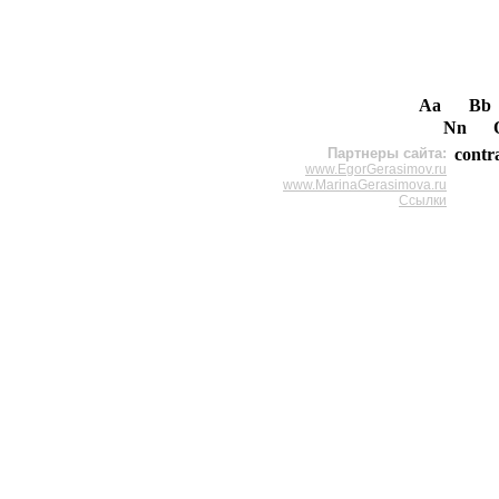
Aa
Bb
Nn
Партнеры сайта:
contr
www.EgorGerasimov.ru
www.MarinaGerasimova.ru
Ссылки