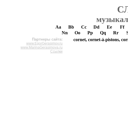
С
музыкал
Aa
Bb
Cc
Dd
Ee
Ff
Nn
Oo
Pp
Qq
Rr
Партнеры сайта:
cornet, cornet-á-pistons, cor
www.EgorGerasimov.ru
www.MarinaGerasimova.ru
Ссылки