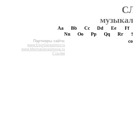
С
музыкал
Aa
Bb
Cc
Dd
Ee
Ff
Nn
Oo
Pp
Qq
Rr
Партнеры сайта:
co
www.EgorGerasimov.ru
www.MarinaGerasimova.ru
Ссылки