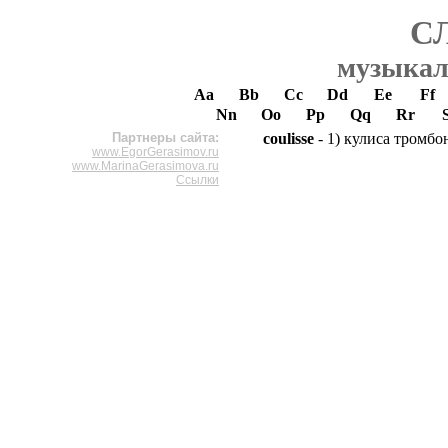
С
музыкал
Aa
Bb
Cc
Dd
Ee
Ff
Nn
Oo
Pp
Qq
Rr
Партнеры сайта:
coulisse
- 1) кулиса тромбон
www.EgorGerasimov.ru
www.MarinaGerasimova.ru
Ссылки