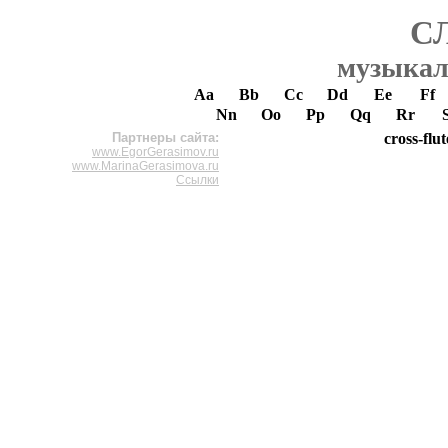
С
музыкал
Aa
Bb
Cc
Dd
Ee
Ff
Nn
Oo
Pp
Qq
Rr
Партнеры сайта:
cross-flut
www.EgorGerasimov.ru
www.MarinaGerasimova.ru
Ссылки