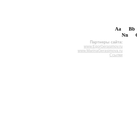
Aa
Bb
Nn
Партнеры сайта:
www.EgorGerasimov.ru
www.MarinaGerasimova.ru
Ссылки