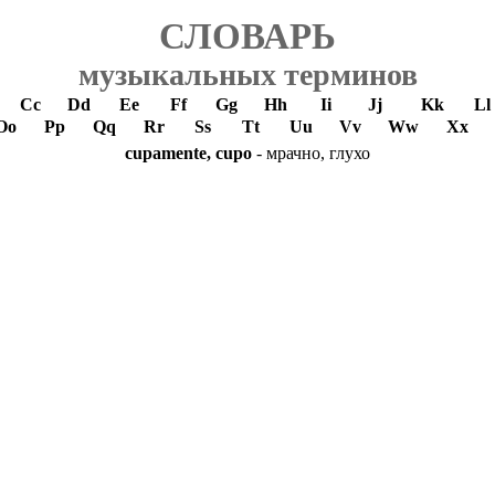
СЛОВАРЬ
музыкальных терминов
Cc
Dd
Ee
Ff
Gg
Hh
Ii
Jj
Kk
Ll
Oo
Pp
Qq
Rr
Ss
Tt
Uu
Vv
Ww
Xx
cupamente, cupo
- мрачно, глухо