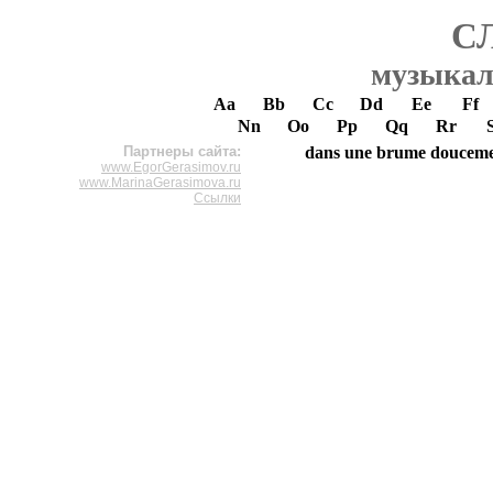
С
музыкал
Aa
Bb
Cc
Dd
Ee
Ff
Nn
Oo
Pp
Qq
Rr
Партнеры сайта:
dans une brume douceme
www.EgorGerasimov.ru
www.MarinaGerasimova.ru
Ссылки