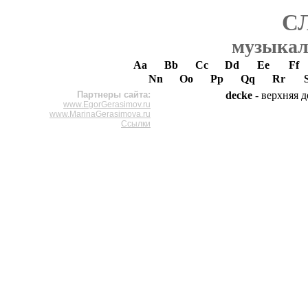
С
музыкал
Aa
Bb
Cc
Dd
Ee
Ff
Nn
Oo
Pp
Qq
Rr
Партнеры сайта:
decke
- верхняя 
www.EgorGerasimov.ru
www.MarinaGerasimova.ru
Ссылки