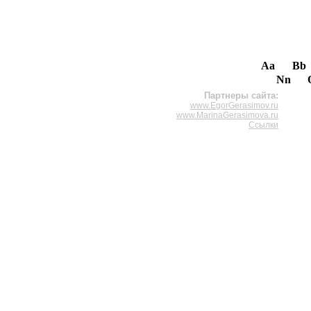
Aa
Bb
Nn
Партнеры сайта:
www.EgorGerasimov.ru
www.MarinaGerasimova.ru
Ссылки