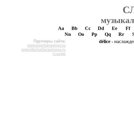
С
музыкал
Aa
Bb
Cc
Dd
Ee
Ff
Nn
Oo
Pp
Qq
Rr
Партнеры сайта:
délice
- наслажде
www.EgorGerasimov.ru
www.MarinaGerasimova.ru
Ссылки