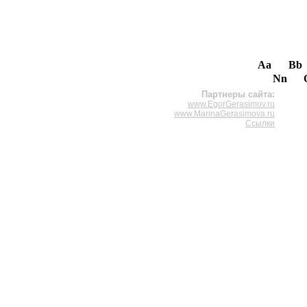
Aa
Bb
Nn
Партнеры сайта:
www.EgorGerasimov.ru
www.MarinaGerasimova.ru
Ссылки