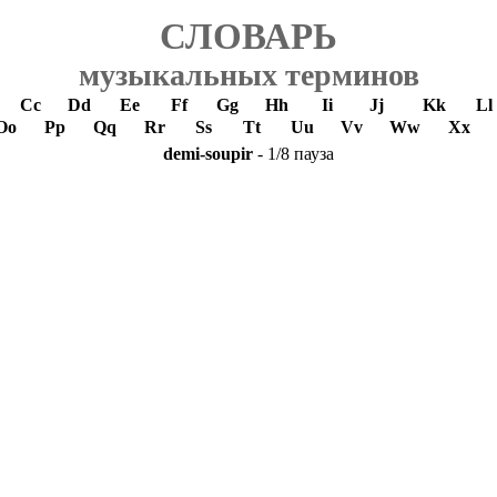
СЛОВАРЬ
музыкальных терминов
Cc
Dd
Ee
Ff
Gg
Hh
Ii
Jj
Kk
Ll
Oo
Pp
Qq
Rr
Ss
Tt
Uu
Vv
Ww
Xx
demi-soupir
- 1/8 пауза