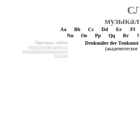
С
музыкал
Aa
Bb
Cc
Dd
Ee
Ff
Nn
Oo
Pp
Qq
Rr
Партнеры сайта:
Denkmäler der Tonkunst
www.EgorGerasimov.ru
(академическое
www.MarinaGerasimova.ru
Ссылки