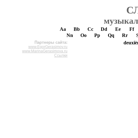
С
музыкал
Aa
Bb
Cc
Dd
Ee
Ff
Nn
Oo
Pp
Qq
Rr
Партнеры сайта:
deuxi
www.EgorGerasimov.ru
www.MarinaGerasimova.ru
Ссылки